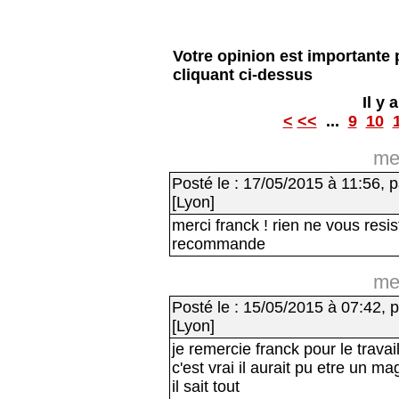
Lire le livre d'or
Votre opinion est importante 
cliquant ci-dessus
Il y
<
<<
...
9
10
me
Posté le : 17/05/2015 à 11:56, p
[Lyon]
merci franck ! rien ne vous resist
recommande
me
Posté le : 15/05/2015 à 07:42, p
[Lyon]
je remercie franck pour le travai
c'est vrai il aurait pu etre un ma
il sait tout