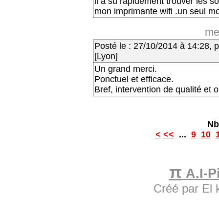
il a su rapidement trouver les so
mon imprimante wifi .un seul mot
me
Posté le : 27/10/2014 à 14:28, p
[Lyon]
Un grand merci.
Ponctuel et efficace.
Bref, intervention de qualité et 
Nb
<
<<
...
9
10
π
A.I-Pi
Créé par El